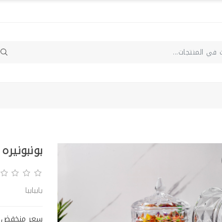
بونبونيره
يابيابيا
سعر منخفض ج