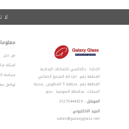
لا ت
معلوما
من نحن
اسئلة شائ
الادارة : جالاكسي للصناعات الزجاجية
سياسة ال
القطعة رقم. a3.cpc المجمع الصناعي
القطعة رقم. منطقة 5 المطورين _مدينة
تواصل معن
السادات. محافظة المنوفية . مصر
الموبايل :
01275444929
البريد الالكتروني :
sales@galaxyglass.net