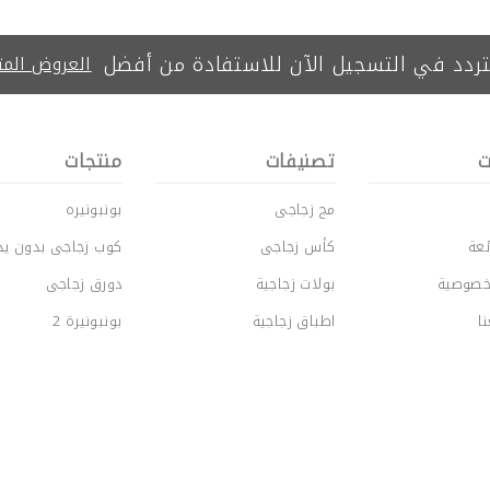
تردد في التسجيل الآن للاستفادة من أفضل
العروض المت
ت
تصنيفات
منتجات
مج زجاجى
بونبونيره
عة
كأس زجاجى
كوب زجاجى بدون يد
خصوصية
بولات زجاجية
دورق زجاجى
ا
اطباق زجاجية
بونبونيرة 2