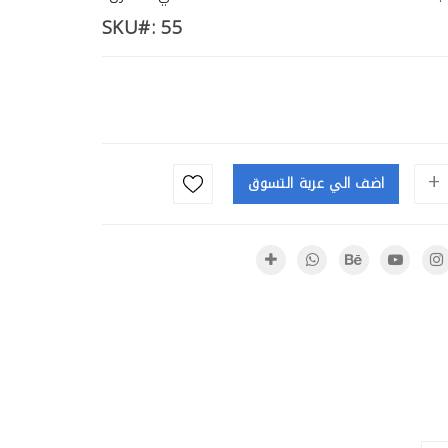
SKU#: 55
طقم قهوه زجاجى
كوب زجاجى بدون يد
كاس زجاجى
مج زجاجى
+
اضف الي عربة التسوق
بونبونيره
بوله زجاجية
بونبونيرة 2
دورق زجاجى