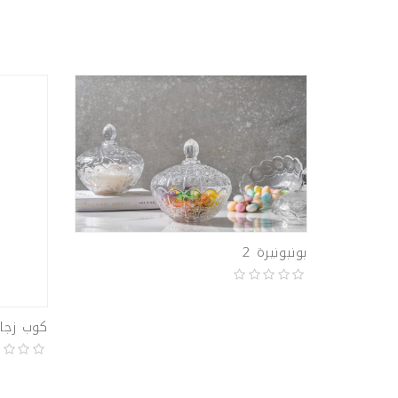
بونبونيرة 2
كوب زجا