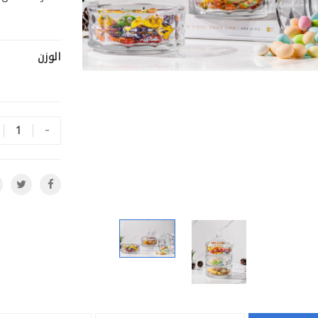
طقم قهوه زجاجى
الوزن
كاس زجاجى
-
بونبونيره
طقم قهوه زجاجى
بونبونيرة 2
كاس زجاجى