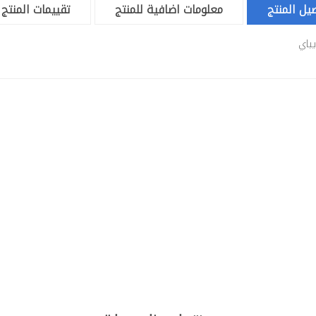
يل المنتج
معلومات اضافية للمنتج
تقييمات المنتج
بونبونيره
يباي
بونبونيرة 2