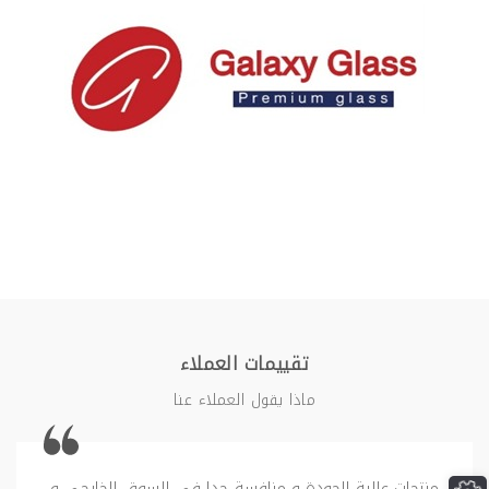
طقم قهوه زجاجى
كوب زجاجى بدون يد
كاس زجاجى
مج زجاجى
بونبونيره
بوله زجاجية
بونبونيرة 2
تقييمات العملاء
ماذا يقول العملاء عنا
دورق زجاجى
منتجات عالية الجودة و منافسة جدا فى السوق الخارجى و